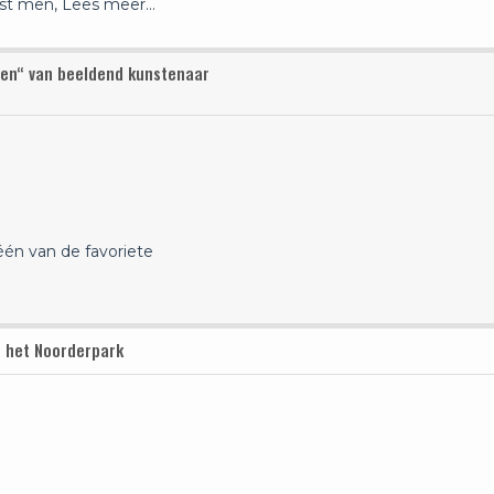
est men,
Lees meer…
eden“ van beeldend kunstenaar
één van de favoriete
n het Noorderpark