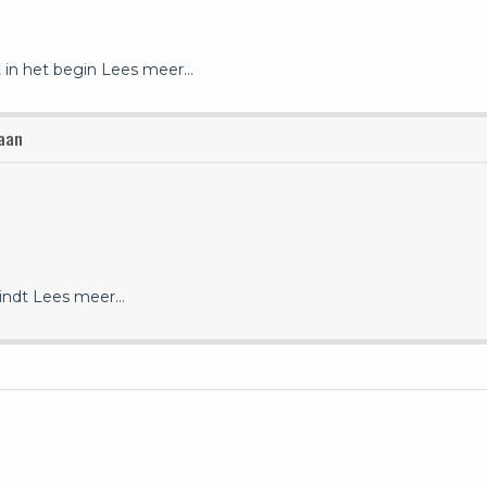
t in het begin
Lees meer…
laan
indt
Lees meer…