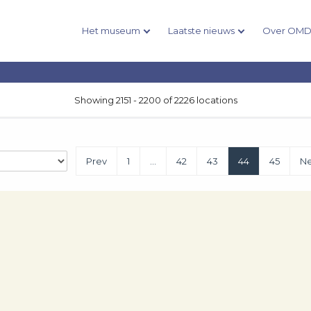
Het museum
Laatste nieuws
Over OM
Showing 2151 - 2200 of 2226 locations
Prev
1
…
42
43
44
45
Ne