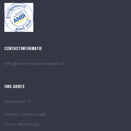
CONTACTINFORMATIE
info@onlinemuseumdebilt.nl
ONS ADRES
Bereklauw 17
3738TG Maartensdijk
RSIN: 857093526