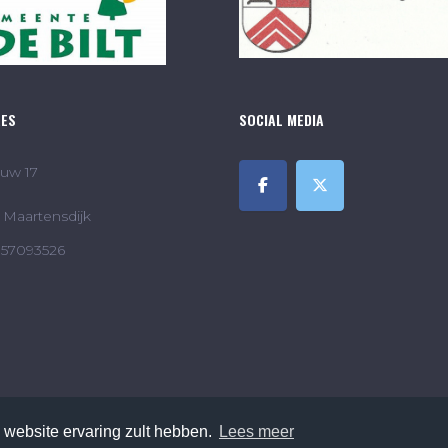
RES
SOCIAL MEDIA
uw 17
Maartensdijk
857093526
 website ervaring zult hebben.
Lees meer