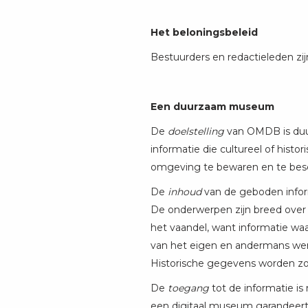
Het beloningsbeleid
Bestuurders en redactieleden zij
Een duurzaam museum
De
doelstelling
van OMDB is duur
informatie die cultureel of histo
omgeving te bewaren en te be
De
inhoud
van de geboden inform
De onderwerpen zijn breed over 
het vaandel, want informatie wa
van het eigen en andermans werk
Historische gegevens worden zov
De
toegang
tot de informatie i
een digitaal museum garandeert 