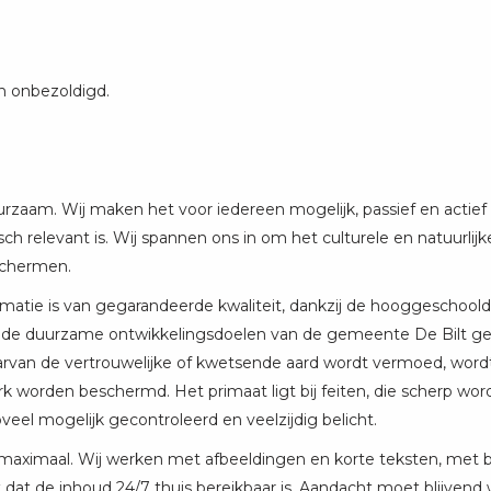
n onbezoldigd.
zaam. Wij maken het voor iedereen mogelijk, passief en actief
risch relevant is. Wij spannen ons in om het culturele en natuurlij
schermen.
atie is van gegarandeerde kwaliteit, dankzij de hooggeschoold
de duurzame ontwikkelingsdoelen van de gemeente De Bilt gespr
arvan de vertrouwelijke of kwetsende aard wordt vermoed, wordt
 worden beschermd. Het primaat ligt bij feiten, die scherp wor
eel mogelijk gecontroleerd en veelzijdig belicht.
s maximaal. Wij werken met afbeeldingen en korte teksten, met 
dat de inhoud 24/7 thuis bereikbaar is. Aandacht moet blijven