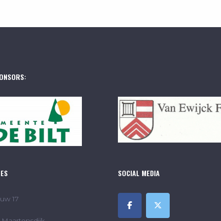
ONSORS:
RES
SOCIAL MEDIA
uw 17
Maartensdijk