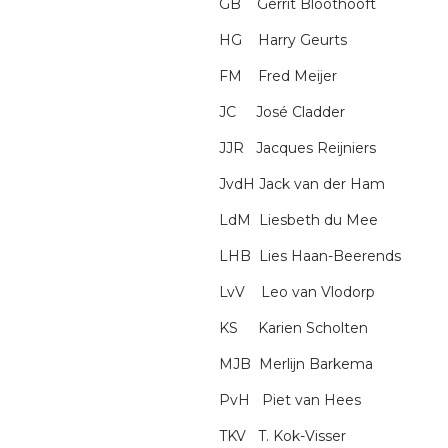
GB Gerrit Bloothooft
HG Harry Geurts
FM Fred Meijer
JC José Cladder
JJR Jacques Reijniers
JvdH Jack van der Ham
LdM Liesbeth du Mee
LHB Lies Haan-Beerends
LvV Leo van Vlodorp
KS Karien Scholten
MJB Merlijn Barkema
PvH Piet van Hees
TKV T. Kok-Visser