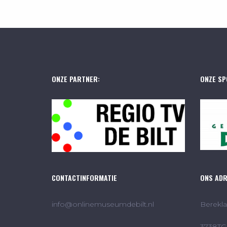
ONZE PARTNER:
ONZE SP
CONTACTINFORMATIE
ONS AD
info@onlinemuseumdebilt.nl
Berekla
3738TG 