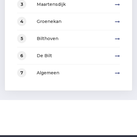
Maartensdijk
3
Groenekan
4
Bilthoven
5
De Bilt
6
Algemeen
7