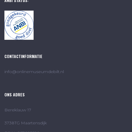
ANBI STATUS:
CONTACTINFORMATIE
info@onlinemuseumdebilt.nl
ONS ADRES
Bereklauw 17
3738TG Maartensdijk