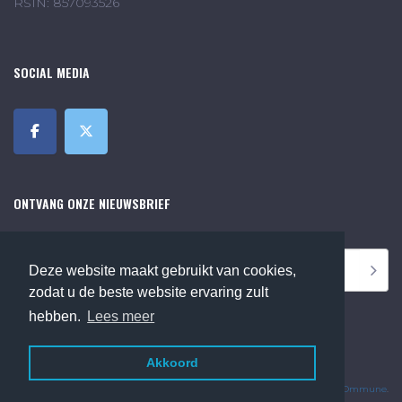
RSIN: 857093526
SOCIAL MEDIA
ONTVANG ONZE NIEUWSBRIEF
Deze website maakt gebruikt van cookies,
zodat u de beste website ervaring zult
hebben.
Lees meer
Akkoord
©2018 Online Museum de Bilt. Alle rechten voorbehouden.
Website Developed by
Ommune
.