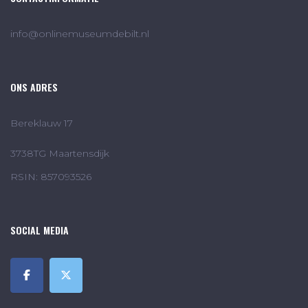
info@onlinemuseumdebilt.nl
ONS ADRES
Bereklauw 17
3738TG Maartensdijk
RSIN: 857093526
SOCIAL MEDIA