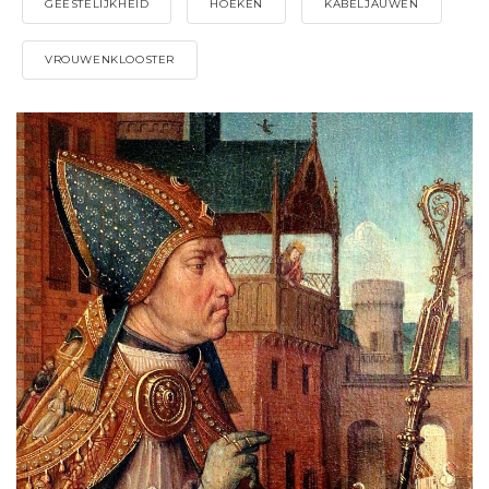
GEESTELIJKHEID
HOEKEN
KABELJAUWEN
VROUWENKLOOSTER