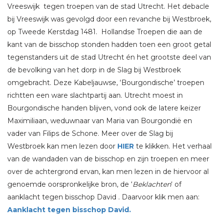
Vreeswijk tegen troepen van de stad Utrecht. Het debacle
bij Vreeswijk was gevolgd door een revanche bij Westbroek,
op Tweede Kerstdag 1481. Hollandse Troepen die aan de
kant van de bisschop stonden hadden toen een groot getal
tegenstanders uit de stad Utrecht én het grootste deel van
de bevolking van het dorp in de Slag bij Westbroek
omgebracht. Deze Kabeljauwse, ‘Bourgondische’ troepen
richtten een ware slachtpartij aan. Utrecht moest in
Bourgondische handen blijven, vond ook de latere keizer
Maximiliaan, weduwnaar van Maria van Bourgondië en
vader van Filips de Schone. Meer over de Slag bij
Westbroek kan men lezen door
HIER
te klikken. Het verhaal
van de wandaden van de bisschop en zijn troepen en meer
over de achtergrond ervan, kan men lezen in de hiervoor al
genoemde oorspronkelijke bron, de ‘
Beklachten
‘ of
aanklacht tegen bisschop David . Daarvoor klik men aan:
Aanklacht tegen bisschop David.