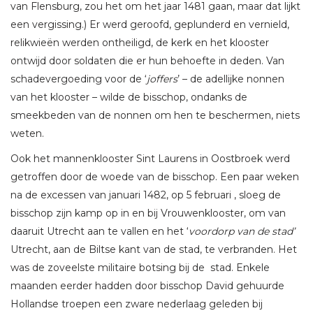
van Flensburg, zou het om het jaar 1481 gaan, maar dat lijkt
een vergissing.) Er werd geroofd, geplunderd en vernield,
relikwieën werden ontheiligd, de kerk en het klooster
ontwijd door soldaten die er hun behoefte in deden. Van
schadevergoeding voor de ‘
joffers
’ – de adellijke nonnen
van het klooster – wilde de bisschop, ondanks de
smeekbeden van de nonnen om hen te beschermen, niets
weten.
Ook het mannenklooster Sint Laurens in Oostbroek werd
getroffen door de woede van de bisschop. Een paar weken
na de excessen van januari 1482, op 5 februari , sloeg de
bisschop zijn kamp op in en bij Vrouwenklooster, om van
daaruit Utrecht aan te vallen en het ‘
voordorp van de stad’
Utrecht, aan de Biltse kant van de stad, te verbranden. Het
was de zoveelste militaire botsing bij de stad. Enkele
maanden eerder hadden door bisschop David gehuurde
Hollandse troepen een zware nederlaag geleden bij