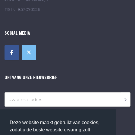
RSIN: 857093526
SOCIAL MEDIA
ONTVANG ONZE NIEUWSBRIEF
Deze website maakt gebruikt van cookies,
zodat u de beste website ervaring zult
©2018 Online Museum de Bilt. Alle rechten voorbehouden.