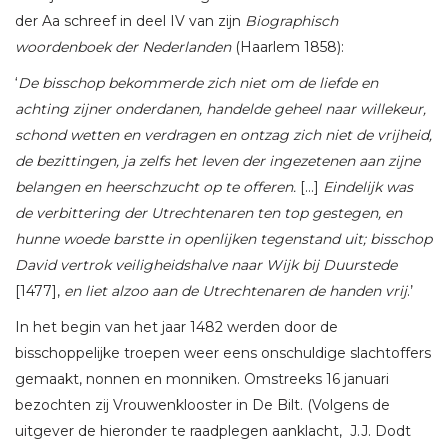
der Aa schreef in deel IV van zijn
Biographisch
woordenboek der Nederlanden
(Haarlem 1858):
‘
De bisschop bekommerde zich niet om de liefde en
achting zijner onderdanen, handelde geheel naar willekeur,
schond wetten en verdragen en ontzag zich niet de vrijheid,
de bezittingen, ja zelfs het leven der ingezetenen aan zijne
belangen en heerschzucht op te offeren.
[…]
Eindelijk was
de verbittering der Utrechtenaren ten top gestegen, en
hunne woede barstte in openlijken tegenstand uit; bisschop
David vertrok veiligheidshalve naar Wijk bij Duurstede
[1477],
en liet alzoo aan de Utrechtenaren de handen vrij
.’
In het begin van het jaar 1482 werden door de
bisschoppelijke troepen weer eens onschuldige slachtoffers
gemaakt, nonnen en monniken. Omstreeks 16 januari
bezochten zij Vrouwenklooster in De Bilt. (Volgens de
uitgever de hieronder te raadplegen aanklacht, J.J. Dodt