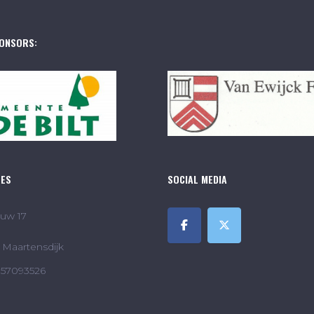
ONSORS:
RES
SOCIAL MEDIA
uw 17
Maartensdijk
857093526