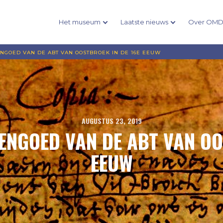
Het museum
Laatste nieuws
Over OM
NGOED VAN DE ABT VAN OOSTBROEK IN DE 16E EEUW
AUGUSTUS 23, 2019
NGOED VAN DE ABT VAN OO
EEUW