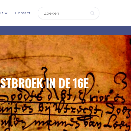
DB
Contact
STBROEK IN DE 16E