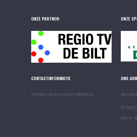
ONZE PARTNER:
ONZE SP
CONTACTINFORMATIE
ONS AD
info@onlinemuseumdebilt.nl
Berekla
3738TG 
RSIN: 