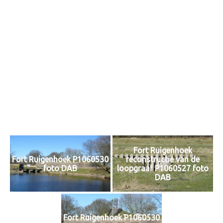
Fort Ruigenhoek
Fort Ruigenhoek P1060530
reconstructie van de
foto DAB
loopgraaf P1060527 foto
DAB
Fort Ruigenhoek P1060530