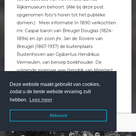
Rijksmuseum behoort. (Alle bij deze post
opgenomen foto’s horen tot het publieke
domein.) Meer informatie In 1890 verkochten
mr. Caspar baron van Breugel Douglas (1824-
1894) en zijn zoon jhr. Jan de Rovere van
Breugel (1867-1937) de buitenplaats
Rustenhoven aan Gijsbertus Hendrikus
Vermeulen, van beroep boekhouder. De
volgende eigenaar was Hendrik van Meerlant,
notaris te Utrecht van 1875 […]
Deze website maakt gebruikt van cookies,
zodat u de beste website ervaring zult
Lees verder
hebben.
Lees meer
Akkoord