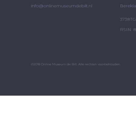
info@onlinemuseumdebilt.nl
Berekla
3738TG 
RSIN: 
©2018 Online Museum de Bilt. Alle rechten voorbehouden.