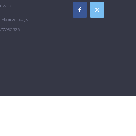
uw 17
Maartensdijk
857093526