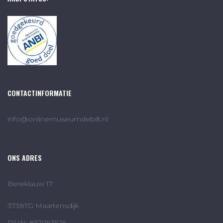
CONTACTINFORMATIE
info@onlinemuseumdebilt.nl
ONS ADRES
Bereklauw 17
3738TG Maartensdijk
RSIN: 857093526