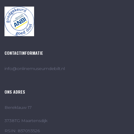
CONTACTINFORMATIE
info@onlinemuseumdebilt.nl
ONS ADRES
Bereklauw 17
3738TG Maartensdijk
RSIN: 857093526