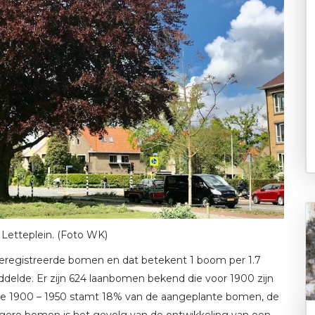
Letteplein. (Foto WK)
eregistreerde bomen en dat betekent 1 boom per 1.7
iddelde. Er zijn 624 laanbomen bekend die voor 1900 zijn
riode 1900 – 1950 stamt 18% van de aangeplante bomen, de
 jongere bomen is het gevolg van de ontwikkeling van een