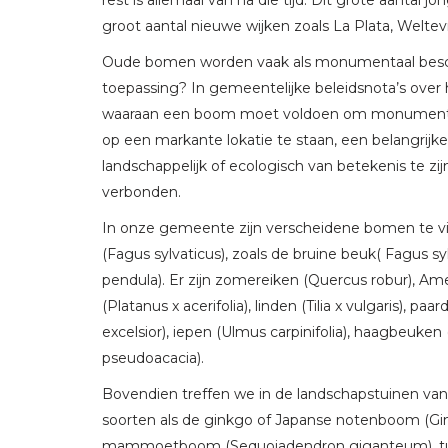
groot aantal nieuwe wijken zoals La Plata, Weltev
Oude bomen worden vaak als monumentaal bescho
toepassing? In gemeentelijke beleidsnota’s over
waaraan een boom moet voldoen om monumentaal 
op een markante lokatie te staan, een belangrijke
landschappelijk of ecologisch van betekenis te z
verbonden.
In onze gemeente zijn verscheidene bomen te vind
(Fagus sylvaticus), zoals de bruine beuk( Fagus syl
pendula). Er zijn zomereiken (Quercus robur), Ame
(Platanus x acerifolia), linden (Tilia x vulgaris), 
excelsior), iepen (Ulmus carpinifolia), haagbeuken 
pseudoacacia).
Bovendien treffen we in de landschapstuinen va
soorten als de ginkgo of Japanse notenboom (Gin
mammoetboom (Sequoiadendron giganteum), tulp