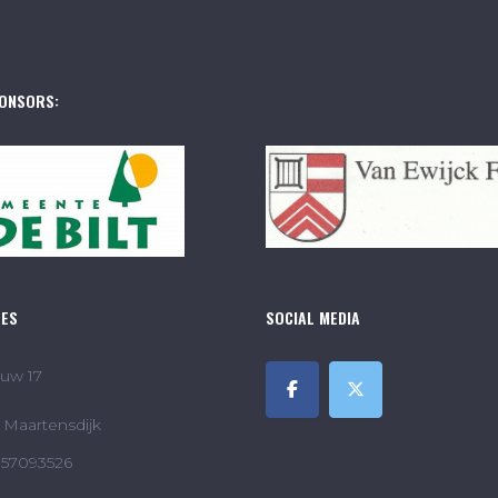
ONSORS:
RES
SOCIAL MEDIA
uw 17
Maartensdijk
857093526