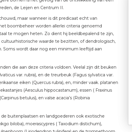
reden, de Leijen en Centrum II.
uwd, maar wanneer is dit predicaat echt van
 het boombeheer worden allerlei criteria genoemd
te mogen heten. Zo dient hij beeldbepalend te zijn,
 cultuurhistorische waarde te bezitten, of dendrologisch,
ijn. Soms wordt daar nog een minimum leeftijd aan
en die aan deze criteria voldoen. Veelal zijn dit beuken
vaticus var. rubra), en de treurbeuk (Fagus sylvatica var.
rikaanse eiken (Quercus rubra), en, minder vaak. platanen
paardekastanjes (Aesculus hippocastanum), essen ( Fraxinus
(Carpinus betulus), en valse acacia’s (Robinia
n de buitenplaatsen en landgoederen ook exotische
kgo biloba), moerascypres ( Taxodium distichum),
enboom (Liriodendron tulipifera) en de trompetboom