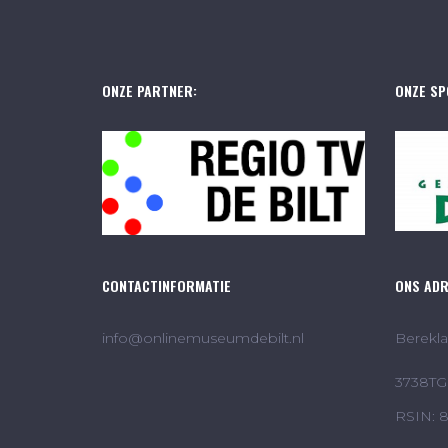
ONZE PARTNER:
ONZE SP
CONTACTINFORMATIE
ONS AD
info@onlinemuseumdebilt.nl
Berekla
3738TG 
RSIN: 