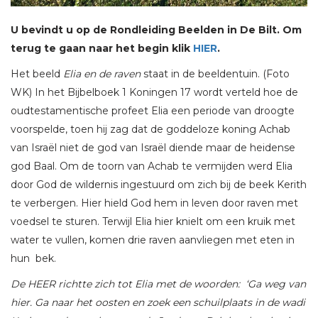
U bevindt u op de Rondleiding Beelden in De Bilt. Om
terug te gaan naar het begin klik
HIER
.
Het beeld
Elia en de raven
staat in de beeldentuin. (Foto
WK) In het Bijbelboek 1 Koningen 17 wordt verteld hoe de
oudtestamentische profeet Elia een periode van droogte
voorspelde, toen hij zag dat de goddeloze koning Achab
van Israël niet de god van Israël diende maar de heidense
god Baal. Om de toorn van Achab te vermijden werd Elia
door God de wildernis ingestuurd om zich bij de beek Kerith
te verbergen. Hier hield God hem in leven door raven met
voedsel te sturen. Terwijl Elia hier knielt om een kruik met
water te vullen, komen drie raven aanvliegen met eten in
hun bek.
De HEER richtte zich tot Elia met de woorden: ‘Ga weg van
hier. Ga naar het oosten en zoek een schuilplaats in de wadi