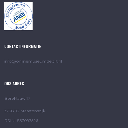
CONTACTINFORMATIE
info@onlinemuseumdebilt.nl
ONS ADRES
Bereklauw 17
3738TG Maartensdijk
RSIN: 857093526