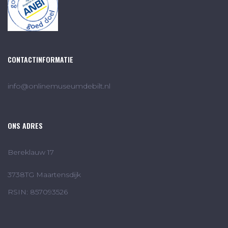
CONTACTINFORMATIE
info@onlinemuseumdebilt.nl
ONS ADRES
Bereklauw 17
3738TG Maartensdijk
RSIN: 857093526