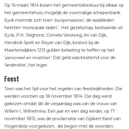
Op 16 maart 1814 kwam het gemeentebestuur bij elkaar op
het gemeentehuis, mogelijk de voormalige schepenbank.
Eyck noemde zich toen ‘
burgemeester
’, de raadsleden
heetten ‘municipale raden’. Het gezelschap, bestaande uit
Eyck, P.H. Telghorst, Cornelis Versteeg, Ari van Dijk,
Hendrick Spelt en Reyer van Dijk, besloot bij de
Maartensdijkers 1213 gulden belasting te heffen op het
‘
personeel en mobiliair’
. Dat geld was bestemd voor de
‘landmilitie’, het leger.
Feest
Toen was het tijd voor het regelen van feestelijkheden. Die
werden voorzien op 18 november 1814. Die dag werd
gekozen omdat dit de verjaardag was van de vrouw van
Willem I, Wilhelmina. Een jaar en een dag eerder, op 17
november 1813, was de proclamatie van Gijsbert Karel van
Hogendorp voorgelezen, die begon met de woorden: