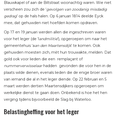
Blauwkapel of aan de Biltstraat woonachtig waren. Wie niet
verscheen zou zich de ‘
gevolgen van zoodanig misdadig
gedrag
’ op de hals halen. Op 6 januari 1814 deelde Eyck
mee, dat gehuwden niet hoefden komen opdraven.
Op 17 en 19 januari werden allen die ingeschreven waren
voor het leger (de ‘l
andmilitie
’), opgeroepen om naar het
gemeentehuis ‘a
an den Maartensdijk
’ te komen. Ook
gehuwden moesten zich, mèt hun trouwakte, melden. Dat
gold ook voor lieden die een remplaçant of
nummerverwisselaar
hadden gevonden die voor hen in de
plaats wilde dienen, evenals lieden die de enige broer waren
van iemand die al in het leger diende. Op 22 februari en 5
maart werden dertien Maartensdijkers opgeroepen om
werkelijke dienst te gaan doen. Onbekend is hoe het hen
verging tijdens bijvoorbeeld de Slag bij Waterloo.
Belastingheffing voor het leger