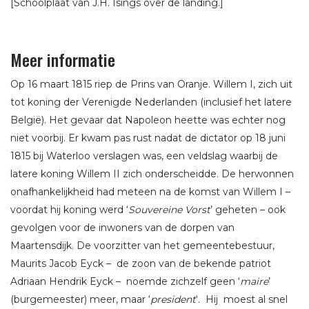
[Schoolplaat van J.H. Isings over de landing.]
Meer informatie
Op 16 maart 1815 riep de Prins van Oranje. Willem I, zich uit
tot koning der Verenigde Nederlanden (inclusief het latere
België). Het gevaar dat Napoleon heette was echter nog
niet voorbij. Er kwam pas rust nadat de dictator op 18 juni
1815 bij Waterloo verslagen was, een veldslag waarbij de
latere koning Willem II zich onderscheidde. De herwonnen
onafhankelijkheid had meteen na de komst van Willem I –
voordat hij koning werd ‘
Souvereine Vorst
’ geheten – ook
gevolgen voor de inwoners van de dorpen van
Maartensdijk. De voorzitter van het gemeentebestuur,
Maurits Jacob Eyck – de zoon van de bekende patriot
Adriaan Hendrik Eyck – noemde zichzelf geen ‘
maire
’
(burgemeester) meer, maar ‘
president
‘. Hij moest al snel