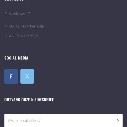
Bereklauw 17
3738TG Maartensdijk
RSIN: 857093526
SOCIAL MEDIA
ONTVANG ONZE NIEUWSBRIEF