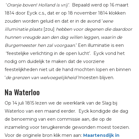
‘
Oranje boven! Holland is vrij’
. Bepaald werd op 16 maart
1814 door Eyck c.s., dat er op 18 november 1814 klokken
zouden worden geluid en dat er in de avond ‘
eene
illuminatie plaats
[zou]
hebben voor degenen die daardoor
hunnen vreugde aan den dag willen leggen, waarin de
Burgemeester hen zal voorgaan
.’ Een illuminatie is een
‘feestelijke verlichting in de open lucht’. Eyck vond het
nodig om duidelijk te maken dat de voorziene
feestelijkheden niet uit de hand mochten lopen en binnen
‘
de grenzen van welvoegelijkheid
’moesten blijven.
Na Waterloo
Op 14 juli 1815 lezen we de weerklank van de Slag bij
Waterloo van een maand eerder. Eyck kondigde die dag
de benoeming van een commissie aan, die op de
inzameling voor terugkerende gewonden moest toezien.
Voor de originele bron klik men aan:
Maartensdijk in