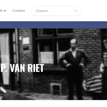
DB
Contact
. VAN RIET