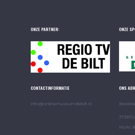
ONZE PARTNER:
ONZE SP
CONTACTINFORMATIE
ONS AD
info@onlinemuseumdebilt.nl
Berekla
3738TG 
RSIN: 