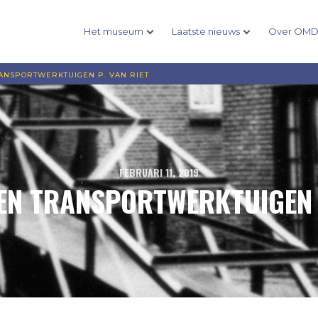
Het museum
Laatste nieuws
Over OM
ANSPORTWERKTUIGEN P. VAN RIET
FEBRUARI 11, 2019
EN TRANSPORTWERKTUIGEN P