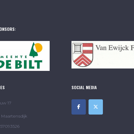
ONSORS:
RES
SOCIAL MEDIA
uw 17
Maartensdijk
857093526