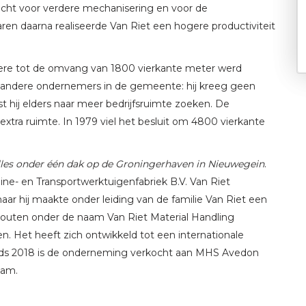
dacht voor verdere mechanisering en voor de
ren daarna realiseerde Van Riet een hogere productiviteit
ndere tot de omvang van 1800 vierkante meter werd
le andere ondernemers in de gemeente: hij kreeg geen
est hij elders naar meer bedrijfsruimte zoeken. De
a ruimte. In 1979 viel het besluit om 4800 vierkante
alles onder één dak op de Groningerhaven in Nieuwegein
.
ine- en Transportwerktuigenfabriek B.V. Van Riet
aar hij maakte onder leiding van de familie Van Riet een
n Houten onder de naam Van Riet Material Handling
 Het heeft zich ontwikkeld tot een internationale
Sinds 2018 is de onderneming verkocht aan MHS Avedon
aam.