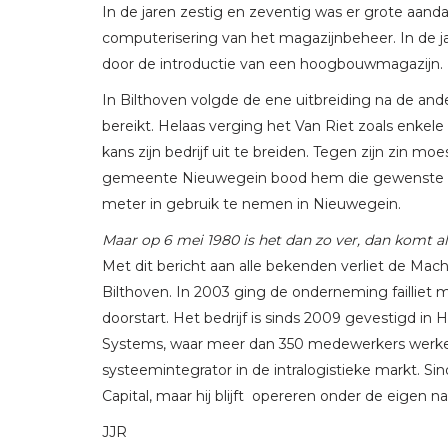
In de jaren zestig en zeventig was er grote aan
computerisering van het magazijnbeheer. In de ja
door de introductie van een hoogbouwmagazijn.
In Bilthoven volgde de ene uitbreiding na de a
bereikt. Helaas verging het Van Riet zoals enke
kans zijn bedrijf uit te breiden. Tegen zijn zin mo
gemeente Nieuwegein bood hem die gewenste extr
meter in gebruik te nemen in Nieuwegein.
Maar op 6 mei 1980 is het dan zo ver, dan komt 
Met dit bericht aan alle bekenden verliet de Mach
Bilthoven. In 2003 ging de onderneming failliet m
doorstart. Het bedrijf is sinds 2009 gevestigd i
Systems, waar meer dan 350 medewerkers werken.
systeemintegrator in de intralogistieke markt. 
Capital, maar hij blijft opereren onder de eigen n
JJR