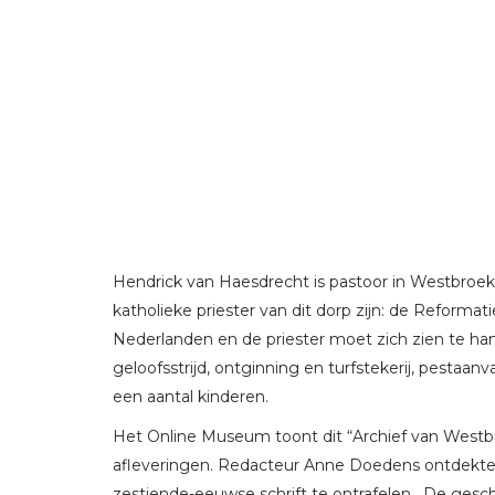
Hendrick van Haesdrecht is pastoor in Westbroek.
katholieke priester van dit dorp zijn: de Reformat
Nederlanden en de priester moet zich zien te han
geloofsstrijd, ontginning en turfstekerij, pestaa
een aantal kinderen.
Het Online Museum toont dit “Archief van Westbroe
afleveringen. Redacteur Anne Doedens ontdekte d
zestiende-eeuwse schrift te ontrafelen. De geschr