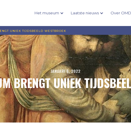
Het museum
Laatste nieuws
Over OM
ENGT UNIEK TIJDSBEELD WESTBROEK
JANUARI 6, 2022
UM BRENGT UNIEK TIJDSBEE