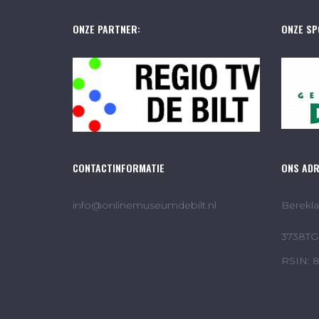
ONZE PARTNER:
ONZE SP
CONTACTINFORMATIE
ONS AD
info@onlinemuseumdebilt.nl
Berekla
3738TG 
RSIN: 