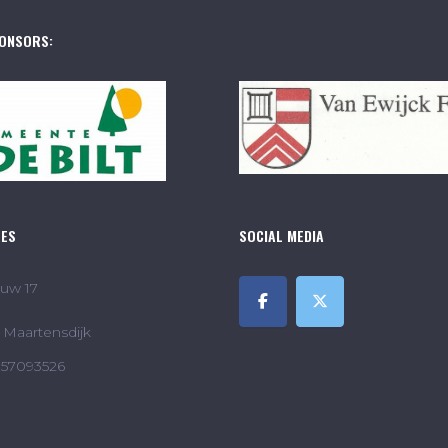
ONSORS:
RES
SOCIAL MEDIA
uw 17
Maartensdijk
857093526