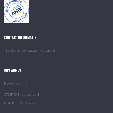
CONTACTINFORMATIE
info@onlinemuseumdebilt.nl
ONS ADRES
Bereklauw 17
3738TG Maartensdijk
RSIN: 857093526