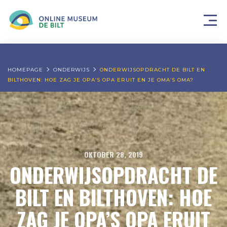
HOMEPAGE
ONDERWIJS
ONDERWIJSOPDRACHT DE BILT EN
BILTHOVEN: HOE ZAG JE OPA’S OPA ERUIT EN JE OMA’S OMA?
OKTOBER 28, 2019
ONDERWIJSOPDRACHT DE
BILT EN BILTHOVEN: HOE
ZAG JE OPA’S OPA ERUIT