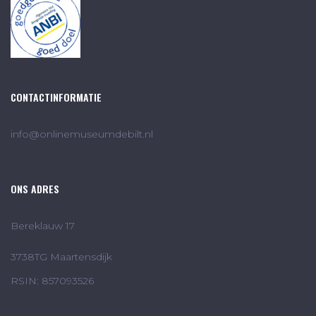
CONTACTINFORMATIE
info@onlinemuseumdebilt.nl
ONS ADRES
Bereklauw 17
3738TG Maartensdijk
RSIN: 857093526