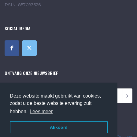
RSIN: 857093526
SOCIAL MEDIA
ONTVANG ONZE NIEUWSBRIEF
Deze website maakt gebruikt van cookies,
zodat u de beste website ervaring zult
hebben.
Lees meer
Akkoord
©2018 Online Museum de Bilt. Alle rechten voorbehouden.
Website Developed by
Ommune
.