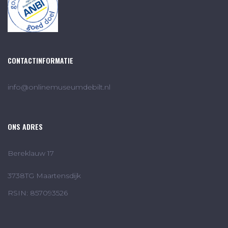
CONTACTINFORMATIE
info@onlinemuseumdebilt.nl
ONS ADRES
Bereklauw 17
3738TG Maartensdijk
RSIN: 857093526