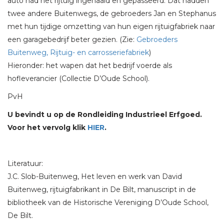
auto had het rijtuig ingehaald en gepasseerd. Dat hadden
twee andere Buitenwegs, de gebroeders Jan en Stephanus
met hun tijdige omzetting van hun eigen rijtuigfabriek naar
een garagebedrijf beter gezien. (Zie:
Gebroeders
Buitenweg, Rijtuig- en carrosseriefabriek
)
Hieronder: het wapen dat het bedrijf voerde als
hofleverancier (Collectie D’Oude School).
PvH
U bevindt u op de Rondleiding Industrieel Erfgoed.
Voor het vervolg klik
HIER
.
Literatuur:
J.C. Slob-Buitenweg, Het leven en werk van David
Buitenweg, rijtuigfabrikant in De Bilt, manuscript in de
bibliotheek van de Historische Vereniging D’Oude School,
De Bilt.