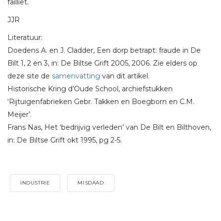
failliet.
JJR
Literatuur:
Doedens A. en J. Cladder, Een dorp betrapt: fraude in De
Bilt 1, 2 en 3, in: De Biltse Grift 2005, 2006. Zie elders op
deze site de
samenvatting
van dit artikel.
Historische Kring d’Oude School, archiefstukken
‘Rijtuigenfabrieken Gebr. Takken en Boegborn en C.M.
Meijer’.
Frans Nas, Het ‘bedrijvig verleden’ van De Bilt en Bilthoven,
in: De Biltse Grift okt 1995, pg 2-5.
INDUSTRIE
MISDAAD