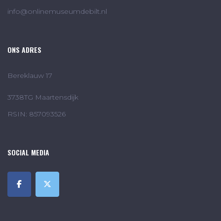
info@onlinemuseumdebilt.nl
ONS ADRES
Bereklauw 17
3738TG Maartensdijk
RSIN: 857093526
SOCIAL MEDIA