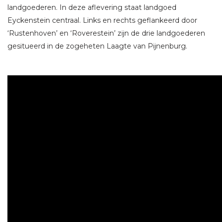
landgoederen. In deze aflevering staat landgoed
Eyckenstein centraal. Links en rechts geflankeerd door
‘Rustenhoven’ en ‘Roverestein’ zijn de drie landgoederen
gesitueerd in de zogeheten Laagte van Pijnenburg.