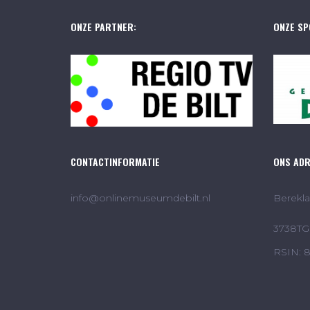
ONZE PARTNER:
ONZE SP
CONTACTINFORMATIE
ONS AD
info@onlinemuseumdebilt.nl
Berekla
3738TG 
RSIN: 