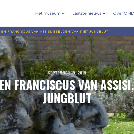
Het museum
Laatste nieuws
Over OM
 EN FRANCISCUS VAN ASSISI, BEELDEN VAN PIET JUNGBLUT
SEPTEMBER 19, 2019
EN FRANCISCUS VAN ASSISI,
JUNGBLUT