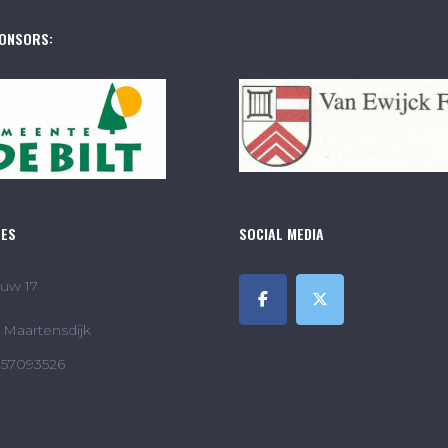
ONSORS:
RES
SOCIAL MEDIA
uw 17
Maartensdijk
857093526