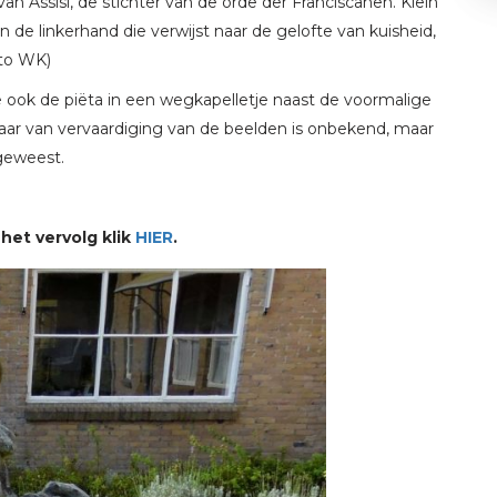
n Assisi, de stichter van de orde der Franciscanen. Klein
n de linkerhand die verwijst naar de gelofte van kuisheid,
oto WK)
e ook de piëta in een wegkapelletje naast de voormalige
jaar van vervaardiging van de beelden is onbekend, maar
 geweest.
 het vervolg klik
HIER
.