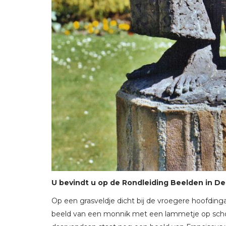
U bevindt u op de Rondleiding Beelden in De 
Op een grasveldje dicht bij de vroegere hoofdin
beeld van een monnik met een lammetje op schoot,