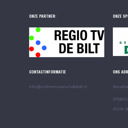
ONZE PARTNER:
ONZE SP
CONTACTINFORMATIE
ONS AD
info@onlinemuseumdebilt.nl
Berekla
3738TG 
RSIN: 