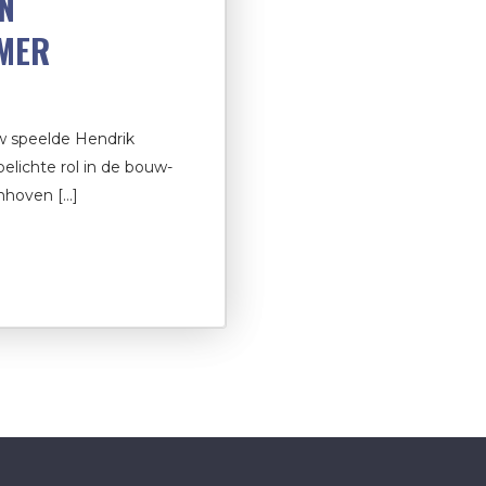
N
MER
w speelde Hendrik
elichte rol in de bouw-
nhoven […]