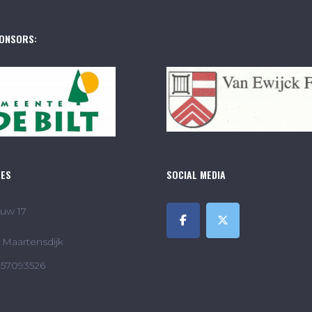
ONSORS:
RES
SOCIAL MEDIA
uw 17
Maartensdijk
857093526