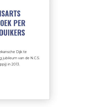
ISARTS
ZOEK PER
DUIKERS
ekansche Dijk te
ig jubileum van de N.C.S.
ij) in 2013.