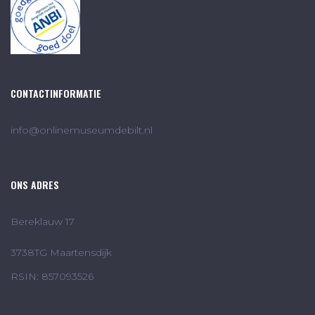
CONTACTINFORMATIE
info@onlinemuseumdebilt.nl
ONS ADRES
Bereklauw 17
3738TG Maartensdijk
RSIN: 857093526