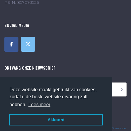
RSIN: 857093526
SOCIAL MEDIA
ONTVANG ONZE NIEUWSBRIEF
Deze website maakt gebruikt van cookies,
zodat u de beste website ervaring zult
hebben.
Lees meer
Akkoord
©2018 Online Museum de Bilt. Alle rechten voorbehouden.
Website Developed by
Ommune
.