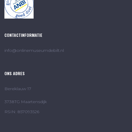
CONTACTINFORMATIE
info@onlinemuseumdebilt.nl
ONS ADRES
Bereklauw 17
3738TG Maartensdijk
RSIN: 857093526