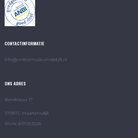
CONTACTINFORMATIE
info@onlinemuseumdebilt.nl
ONS ADRES
Bereklauw 17
3738TG Maartensdijk
RSIN: 857093526