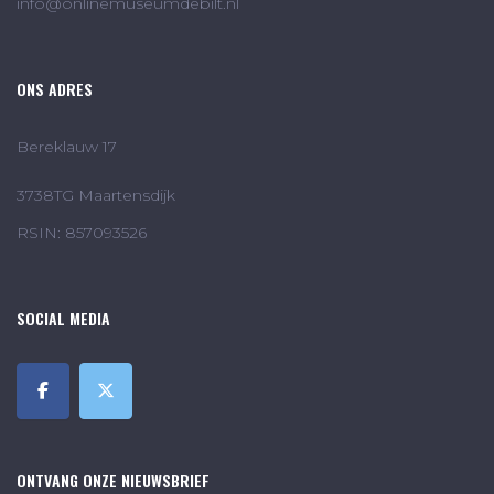
info@onlinemuseumdebilt.nl
ONS ADRES
Bereklauw 17
3738TG Maartensdijk
RSIN: 857093526
SOCIAL MEDIA
ONTVANG ONZE NIEUWSBRIEF