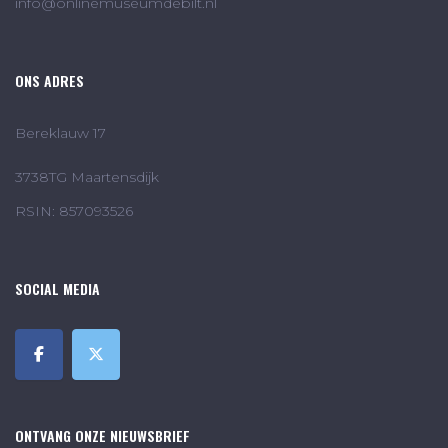
info@onlinemuseumdebilt.nl
ONS ADRES
Bereklauw 17
3738TG Maartensdijk
RSIN: 857093526
SOCIAL MEDIA
ONTVANG ONZE NIEUWSBRIEF