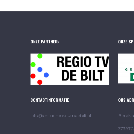
ONZE PARTNER:
ONZE SP
CONTACTINFORMATIE
ONS AD
info@onlinemuseumdebilt.nl
Berekla
3738TG 