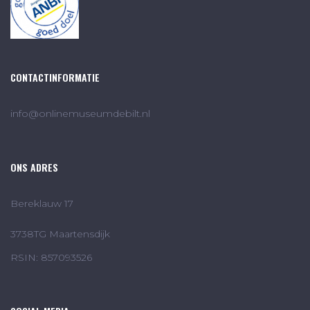
CONTACTINFORMATIE
info@onlinemuseumdebilt.nl
ONS ADRES
Bereklauw 17
3738TG Maartensdijk
RSIN: 857093526