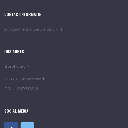
CONTACTINFORMATIE
info@onlinemuseumdebilt.nl
ONS ADRES
Bereklauw 17
3738TG Maartensdijk
RSIN: 857093526
SOCIAL MEDIA