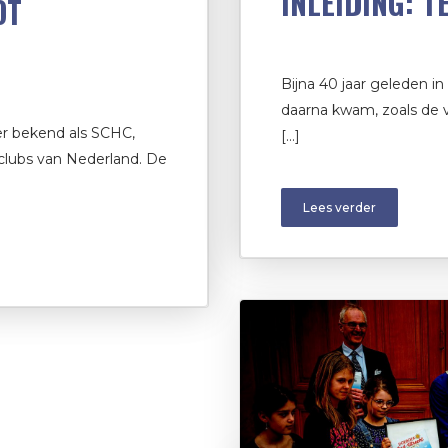
INLEIDING: T
OT
Bijna 40 jaar geleden i
daarna kwam, zoals de v
er bekend als SCHC,
[…]
lubs van Nederland. De
Lees verder