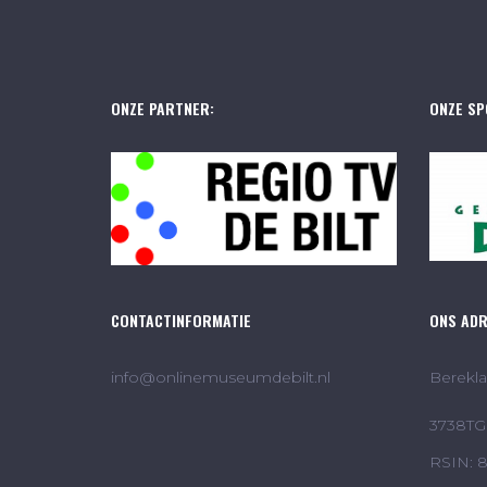
ONZE PARTNER:
ONZE SP
CONTACTINFORMATIE
ONS AD
info@onlinemuseumdebilt.nl
Berekla
3738TG 
RSIN: 