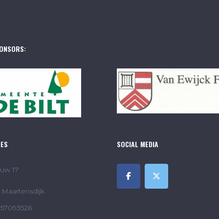
ONSORS:
RES
SOCIAL MEDIA
uw 17
Maartensdijk
857093526