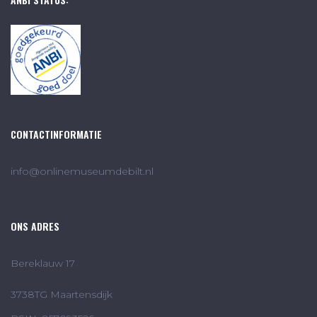
CONTACTINFORMATIE
info@onlinemuseumdebilt.nl
ONS ADRES
Bereklauw 17
3738TG Maartensdijk