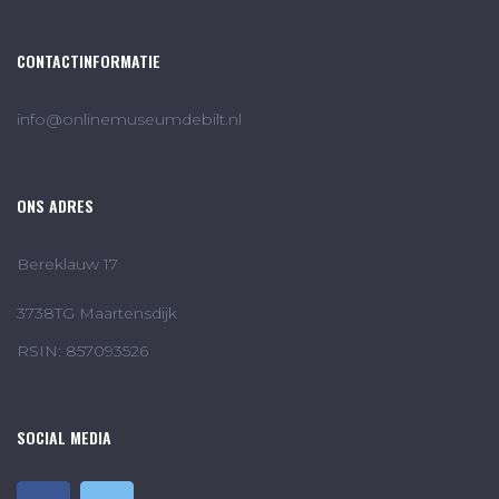
CONTACTINFORMATIE
info@onlinemuseumdebilt.nl
ONS ADRES
Bereklauw 17
3738TG Maartensdijk
RSIN: 857093526
SOCIAL MEDIA