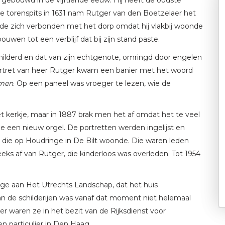
de torenspits in 1631 nam Rutger van den Boetzelaer het
oelde zich verbonden met het dorp omdat hij vlakbij woonde
ouwen tot een verblijf dat bij zijn stand paste.
hilderd en dat van zijn echtgenote, omringd door engelen
portret van heer Rutger kwam een banier met het woord
men
. Op een paneel was vroeger te lezen, wie de
 kerkje, maar in 1887 brak men het af omdat het te veel
e een nieuw orgel. De portretten werden ingelijst en
 die op Houdringe in De Bilt woonde. Die waren leden
eks af van Rutger, die kinderloos was overleden. Tot 1954
nge aan Het Utrechts Landschap, dat het huis
van de schilderijen was vanaf dat moment niet helemaal
ter waren ze in het bezit van de Rijksdienst voor
n particulier in Den Haag.