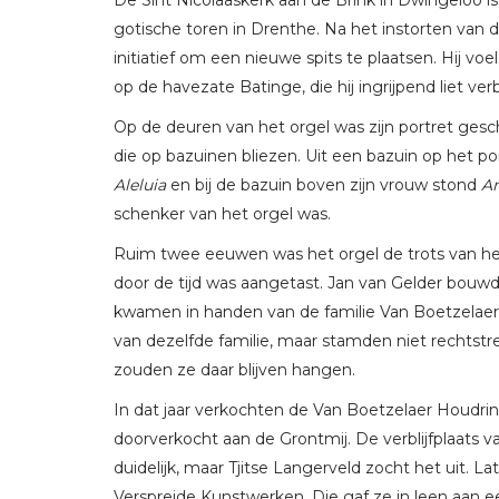
gotische toren in Drenthe. Na het instorten van 
initiatief om een nieuwe spits te plaatsen. Hij v
op de havezate Batinge, die hij ingrijpend liet verb
Op de deuren van het orgel was zijn portret gesc
die op bazuinen bliezen. Uit een bazuin op het 
Aleluia
en bij de bazuin boven zijn vrouw stond
A
schenker van het orgel was.
Ruim twee eeuwen was het orgel de trots van het
door de tijd was aangetast. Jan van Gelder bouwd
kwamen in handen van de familie Van Boetzelaer
van dezelfde familie, maar stamden niet rechtstre
zouden ze daar blijven hangen.
In dat jaar verkochten de Van Boetzelaer Houdri
doorverkocht aan de Grontmij. De verblijfplaats 
duidelijk, maar Tjitse Langerveld zocht het uit. La
Verspreide Kunstwerken. Die gaf ze in leen aan ee