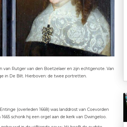
n van Rutger van den Boetzelaer en zijn echtgenote. Van
e in De Bilt. Hierboven: de twee portretten.
 Entinge (overleden 1668) was landdrost van Coevorden
 1665 schonk hij een orgel aan de kerk van Dwingeloo.
s gebouwd in de vijftiende eeuw. Hij heeft de oudste