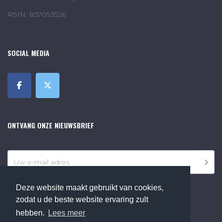
RSIN: 857093526
SOCIAL MEDIA
ONTVANG ONZE NIEUWSBRIEF
Deze website maakt gebruikt van cookies,
zodat u de beste website ervaring zult
hebben.
Lees meer
©2018 Online Museum de Bilt. Alle rechten voorbehouden.