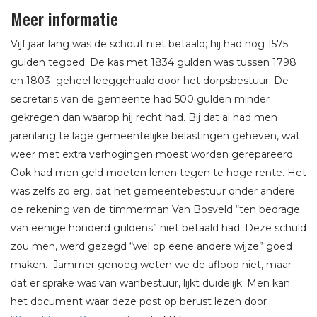
Meer informatie
Vijf jaar lang was de schout niet betaald; hij had nog 1575
gulden tegoed. De kas met 1834 gulden was tussen 1798
en 1803 geheel leeggehaald door het dorpsbestuur. De
secretaris van de gemeente had 500 gulden minder
gekregen dan waarop hij recht had. Bij dat al had men
jarenlang te lage gemeentelijke belastingen geheven, wat
weer met extra verhogingen moest worden gerepareerd.
Ook had men geld moeten lenen tegen te hoge rente. Het
was zelfs zo erg, dat het gemeentebestuur onder andere
de rekening van de timmerman Van Bosveld “ten bedrage
van eenige honderd guldens” niet betaald had. Deze schuld
zou men, werd gezegd “wel op eene andere wijze” goed
maken. Jammer genoeg weten we de afloop niet, maar
dat er sprake was van wanbestuur, lijkt duidelijk. Men kan
het document waar deze post op berust lezen door