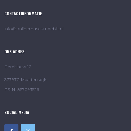
CONTACTINFORMATIE
info@onlinemuseumdebilt.nl
ONS ADRES
Bereklauw 17
3738TG Maartensdijk
RSIN: 857093526
SOCIAL MEDIA