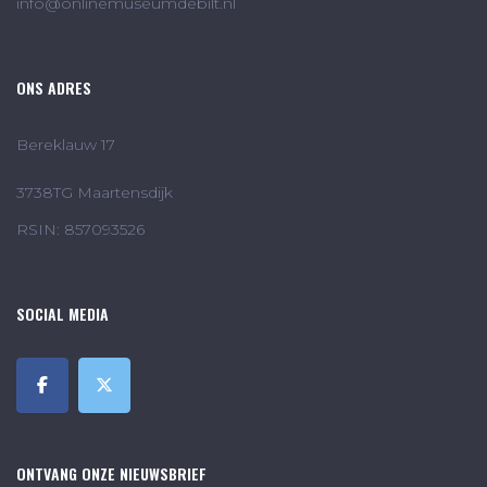
info@onlinemuseumdebilt.nl
ONS ADRES
Bereklauw 17
3738TG Maartensdijk
RSIN: 857093526
SOCIAL MEDIA
ONTVANG ONZE NIEUWSBRIEF