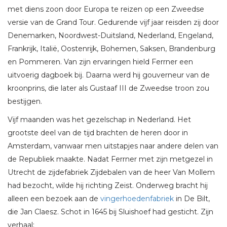
met diens zoon door Europa te reizen op een Zweedse
versie van de Grand Tour. Gedurende vijf jaar reisden zij door
Denemarken, Noordwest-Duitsland, Nederland, Engeland,
Frankrijk, Italië, Oostenrijk, Bohemen, Saksen, Brandenburg
en Pommeren. Van zijn ervaringen hield Ferrner een
uitvoerig dagboek bij. Daarna werd hij gouverneur van de
kroonprins, die later als Gustaaf III de Zweedse troon zou
bestijgen.
Vijf maanden was het gezelschap in Nederland. Het
grootste deel van de tijd brachten de heren door in
Amsterdam, vanwaar men uitstapjes naar andere delen van
de Republiek maakte. Nadat Ferrner met zijn metgezel in
Utrecht de zijdefabriek Zijdebalen van de heer Van Mollem
had bezocht, wilde hij richting Zeist. Onderweg bracht hij
alleen een bezoek aan de
vingerhoedenfabriek
in De Bilt,
die Jan Claesz. Schot in 1645 bij Sluishoef had gesticht. Zijn
verhaal: