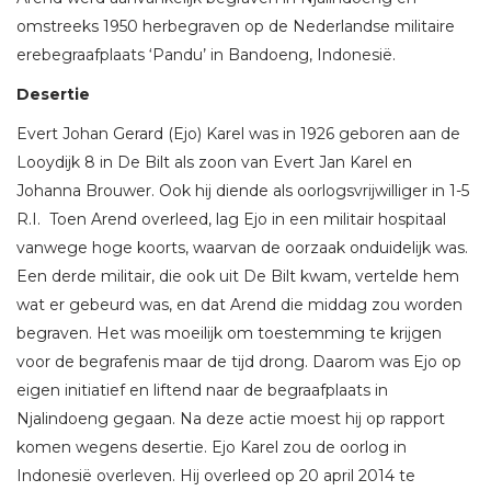
omstreeks 1950 herbegraven op de Nederlandse militaire
erebegraafplaats ‘Pandu’ in Bandoeng, Indonesië.
Desertie
Evert Johan Gerard (Ejo) Karel was in 1926 geboren aan de
Looydijk 8 in De Bilt als zoon van Evert Jan Karel en
Johanna Brouwer. Ook hij diende als oorlogsvrijwilliger in 1-5
R.I. Toen Arend overleed, lag Ejo in een militair hospitaal
vanwege hoge koorts, waarvan de oorzaak onduidelijk was.
Een derde militair, die ook uit De Bilt kwam, vertelde hem
wat er gebeurd was, en dat Arend die middag zou worden
begraven. Het was moeilijk om toestemming te krijgen
voor de begrafenis maar de tijd drong. Daarom was Ejo op
eigen initiatief en liftend naar de begraafplaats in
Njalindoeng gegaan. Na deze actie moest hij op rapport
komen wegens desertie. Ejo Karel zou de oorlog in
Indonesië overleven. Hij overleed op 20 april 2014 te