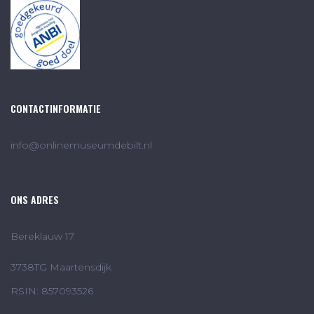
CONTACTINFORMATIE
info@onlinemuseumdebilt.nl
ONS ADRES
Bereklauw 17
3738TG Maartensdijk
RSIN: 857093526