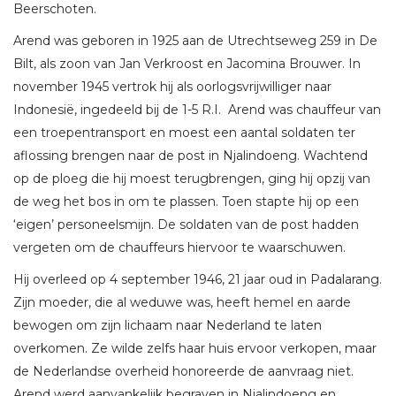
Beerschoten.
Arend was geboren in 1925 aan de Utrechtseweg 259 in De
Bilt, als zoon van Jan Verkroost en Jacomina Brouwer. In
november 1945 vertrok hij als oorlogsvrijwilliger naar
Indonesië, ingedeeld bij de 1-5 R.I. Arend was chauffeur van
een troepentransport en moest een aantal soldaten ter
aflossing brengen naar de post in Njalindoeng. Wachtend
op de ploeg die hij moest terugbrengen, ging hij opzij van
de weg het bos in om te plassen. Toen stapte hij op een
‘eigen’ personeelsmijn. De soldaten van de post hadden
vergeten om de chauffeurs hiervoor te waarschuwen.
Hij overleed op 4 september 1946, 21 jaar oud in Padalarang.
Zijn moeder, die al weduwe was, heeft hemel en aarde
bewogen om zijn lichaam naar Nederland te laten
overkomen. Ze wilde zelfs haar huis ervoor verkopen, maar
de Nederlandse overheid honoreerde de aanvraag niet.
Arend werd aanvankelijk begraven in Njalindoeng en