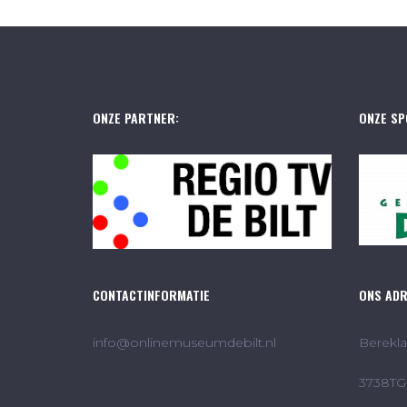
ONZE PARTNER:
ONZE SP
CONTACTINFORMATIE
ONS AD
info@onlinemuseumdebilt.nl
Berekla
3738TG 