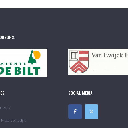
ONSORS:
RES
SOCIAL MEDIA
uw 17
Maartensdijk