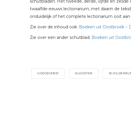
schutbladen. Het tweede, derde, vijfde en zesde d
twaalfde-eeuws lectionarium, met daarin de tekst
onduidelijk of het complete lectionarium ooit aa
Zie over de inhoud ook:
Boeken uit Oostbroek – D
Zie over een ander schutblad:
Boeken uit Oostbr
GODSDIENST
KLOOSTER
SCHILDERKU