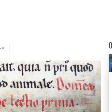
O
NST