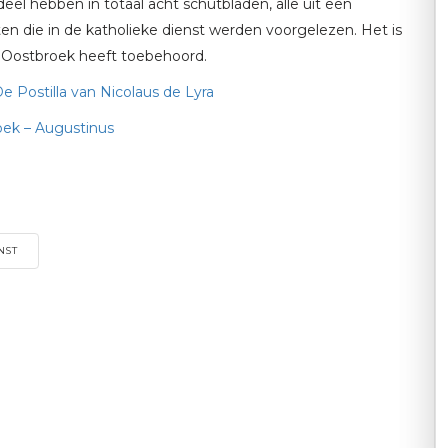
eel hebben in totaal acht schutbladen, alle uit een
en die in de katholieke dienst werden voorgelezen. Het is
n Oostbroek heeft toebehoord.
e Postilla van Nicolaus de Lyra
oek – Augustinus
NST